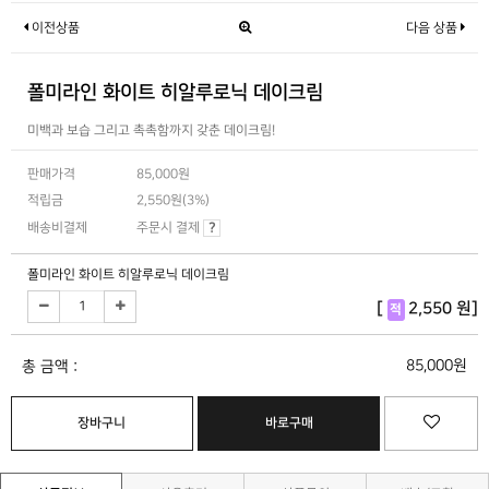
이전상품
다음 상품
폴미라인 화이트 히알루로닉 데이크림
미백과 보습 그리고 촉촉함까지 갖춘 데이크림!
판매가격
85,000원
적립금
2,550원(3%)
배송비결제
주문시 결제
?
폴미라인 화이트 히알루로닉 데이크림
[
2,550 원]
적
85,000원
총 금액 :