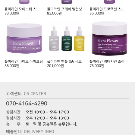
폴미라인 모이스춰 스노우토너
폴미라인 프레쉬 밸런싱 스노우 로션
폴미라인 프로텍션 스노우 에센스
83,000원
83,000원
86,000원
폴미라인 나이트 아이크림
폴미라인 앰플 3종 세트
폴미라인 워터샤인 슬리핑 마스크
88,000원
201,000원
78,000원
고객센터
CS CENTER
070-4164-4290
상담시간
오전 10:00 ~ 오후 17:00
점심시간
오후 12:00 ~ 오후 13:00
휴 무
토ㆍ일 및 공휴일은 휴무입니다.
배송안내
DELIVERY INFO